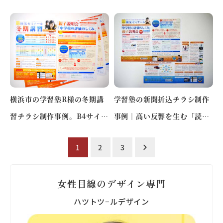
目的利用を伝えて予約につな
聞折込で選ばれる塾への刷新
げ…
横浜市の学習塾R様の冬期講
学習塾の新聞折込チラシ制作
習チラシ制作事例。B4サイズ
事例｜高い反響を生む「読ま
の新聞折込チラシで、独自
せる」デザイン｜R様（神奈
投
1
2
3
カ…
川…
稿
の
女性目線のデザイン専門
ペ
ハツトツ−ルデザイン
ー