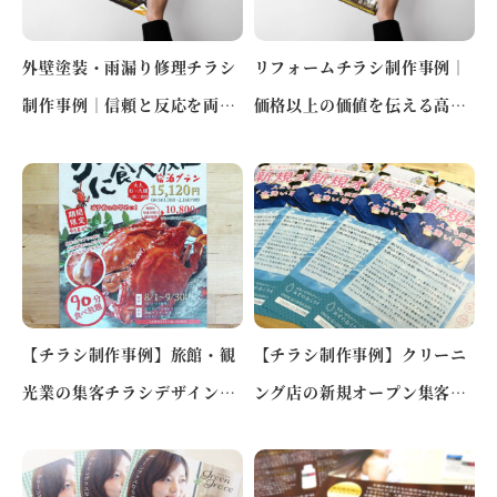
外壁塗装・雨漏り修理チラシ
リフォームチラシ制作事例｜
制作事例｜信頼と反応を両立
価格以上の価値を伝える高見
する販促デザイン（神奈川県
えデザイン（東京都荒川区）
小…
【チラシ制作事例】旅館・観
【チラシ制作事例】クリーニ
光業の集客チラシデザイン｜
ング店の新規オープン集客チ
宿泊予約を促進するキャンペ
ラシデザイン｜大田区で来店
ー…
を…