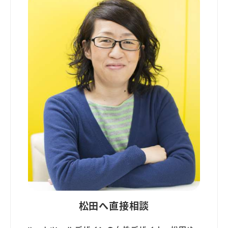
ジ
送
り
松田へ直接相談