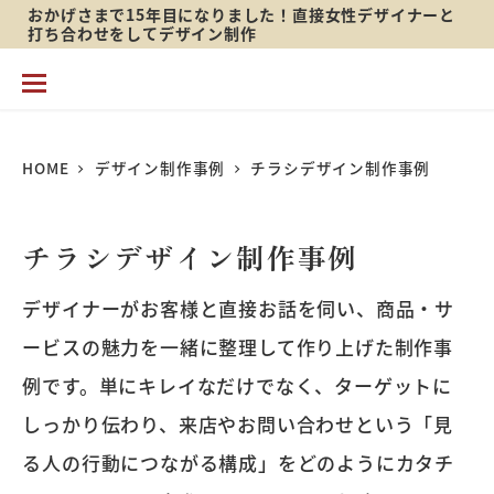
おかげさまで15年目になりました！直接女性デザイナーと
メ
打ち合わせをしてデザイン制作
イ
ン
コ
HOME
デザイン制作事例
チラシデザイン制作事例
ン
テ
チラシデザイン制作事例
ン
ツ
デザイナーがお客様と直接お話を伺い、商品・サ
へ
ービスの魅力を一緒に整理して作り上げた制作事
移
例です。単にキレイなだけでなく、ターゲットに
動
しっかり伝わり、来店やお問い合わせという「見
る人の行動につながる構成」をどのようにカタチ