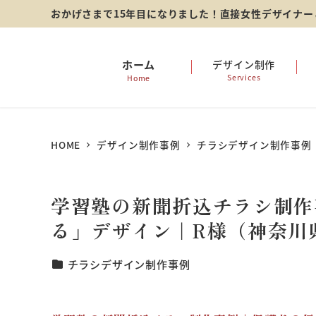
メ
おかげさまで15年目になりました！直接女性デザイナ
イ
ン
ホーム
デザイン制作
Services
Home
コ
ン
テ
HOME
デザイン制作事例
チラシデザイン制作事例
ン
ツ
学習塾の新聞折込チラシ制作
へ
る」デザイン｜R様（神奈川
移
動
カテゴリー
チラシデザイン制作事例