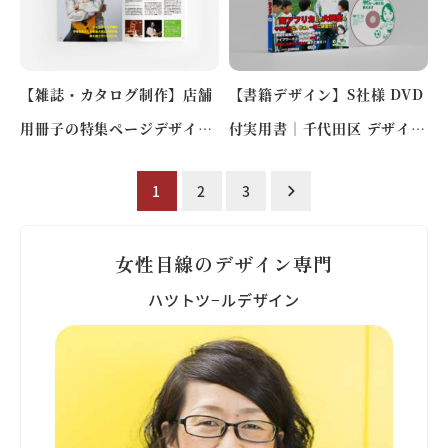
【雑誌・カタログ制作】店舗
【書籍デザイン】S社様 DVD
用冊子の特集ページデザイン
付実用書｜千代田区 デザイン
｜中央区 T社様 事例
制作事例
投
1
2
3
稿
の
女性目線のデザイン専門
ペ
ハツトツ−ルデザイン
ー
ジ
送
り