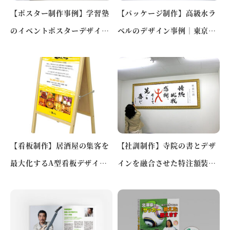
【ポスター制作事例】学習塾
【パッケージ制作】高級水ラ
のイベントポスターデザイン
ベルのデザイン事例｜東京都
｜参加意欲を高める告知設計
中央区 M社様
【看板制作】居酒屋の集客を
【社訓制作】寺院の書とデザ
最大化するA型看板デザイン
インを融合させた特注額装事
事例｜高知県高知市 A様
例｜東京都 I様