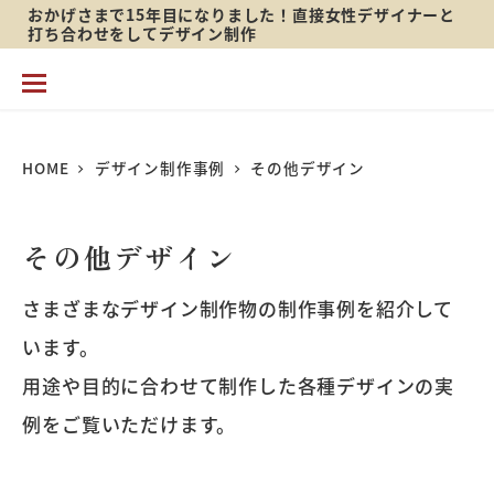
おかげさまで15年目になりました！直接女性デザイナーと
メ
打ち合わせをしてデザイン制作
イ
ン
コ
HOME
デザイン制作事例
その他デザイン
ン
テ
その他デザイン
ン
ツ
さまざまなデザイン制作物の制作事例を紹介して
へ
います。
移
用途や目的に合わせて制作した各種デザインの実
動
例をご覧いただけます。