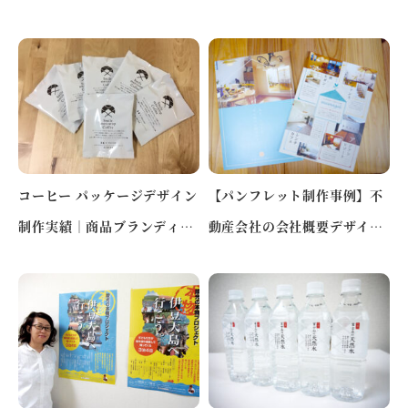
のデザイン（名古屋市名東
立する看板デザイン（名古屋
区）
市…
コーヒー パッケージデザイン
【パンフレット制作事例】不
制作実績｜商品ブランディン
動産会社の会社概要デザイン
グ事例【東京都中央区】
｜信頼と温もりを伝えるポケ
ッ…