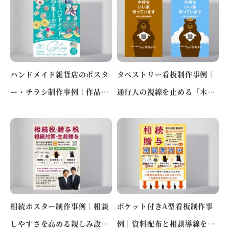
ハンドメイド雑貨店のポスタ
タペストリー看板制作事例｜
ー・チラシ制作事例｜作品の
通行人の視線を止める「木持
魅力を伝えるギャラリー風デ
ちいい家」の訴求デザイン
ザ…
（沖…
相続ポスター制作事例｜相談
ポケット付きA型看板制作事
しやすさを高める親しみ設計
例｜資料配布と相談導線を両