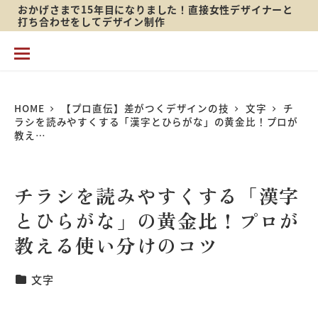
おかげさまで15年目になりました！直接女性デザイナーと
メ
打ち合わせをしてデザイン制作
イ
ン
コ
HOME
【プロ直伝】差がつくデザインの技
文字
チ
ン
ラシを読みやすくする「漢字とひらがな」の黄金比！プロが
テ
教え…
ン
ツ
チラシを読みやすくする「漢字
へ
とひらがな」の黄金比！プロが
移
教える使い分けのコツ
動
【プロ直伝】差がつくカテゴリ
文字