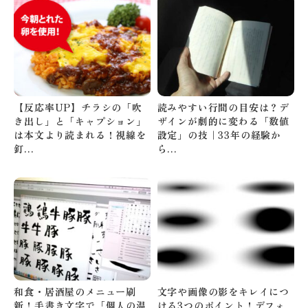
【反応率UP】チラシの「吹
読みやすい行間の目安は？デ
き出し」と「キャプション」
ザインが劇的に変わる「数値
は本文より読まれる！視線を
設定」の技｜33年の経験か
釘…
ら…
和食・居酒屋のメニュー刷
文字や画像の影をキレイにつ
新！手書き文字で「個人の温
ける3つのポイント！デフォ