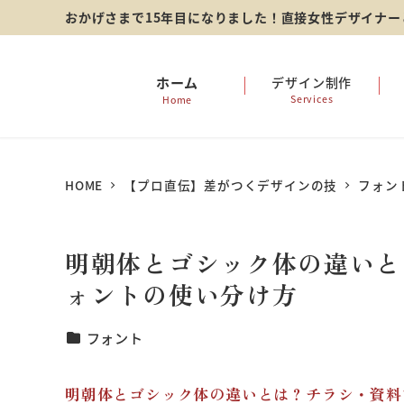
メ
おかげさまで15年目になりました！直接女性デザイナ
イ
ン
ホーム
デザイン制作
Services
Home
コ
ン
テ
HOME
【プロ直伝】差がつくデザインの技
フォン
ン
ツ
明朝体とゴシック体の違いと
へ
ォントの使い分け方
移
動
【プロ直伝】差がつくカテゴリ
フォント
明朝体とゴシック体の違いとは？チラシ・資料