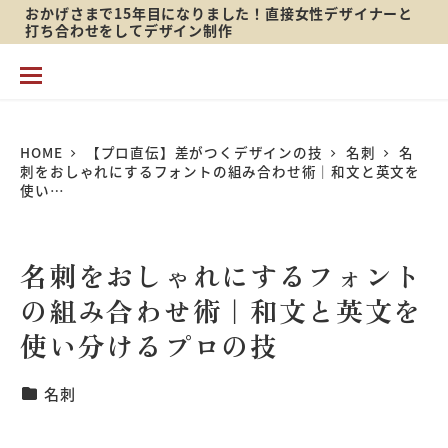
おかげさまで15年目になりました！直接女性デザイナーと
メ
打ち合わせをしてデザイン制作
イ
ン
コ
HOME
【プロ直伝】差がつくデザインの技
名刺
名
ン
刺をおしゃれにするフォントの組み合わせ術｜和文と英文を
テ
使い…
ン
ツ
名刺をおしゃれにするフォント
へ
の組み合わせ術｜和文と英文を
移
使い分けるプロの技
動
【プロ直伝】差がつくカテゴリ
名刺