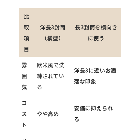
比
較
洋長3封筒
長3封筒を横向き
項
（横型）
に使う
目
雰
欧米風で洗
洋長3に近いお洒
囲
練されてい
落な印象
気
る
コ
安価に抑えられ
ス
やや高め
る
ト