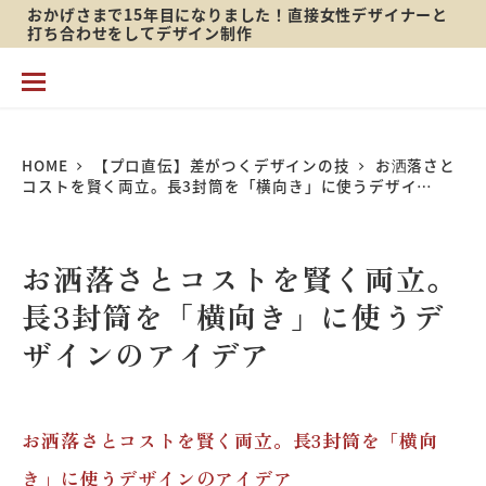
おかげさまで15年目になりました！直接女性デザイナーと
メ
打ち合わせをしてデザイン制作
イ
ン
コ
HOME
【プロ直伝】差がつくデザインの技
お洒落さと
ン
コストを賢く両立。長3封筒を「横向き」に使うデザイ…
テ
ン
お洒落さとコストを賢く両立。
ツ
長3封筒を「横向き」に使うデ
へ
ザインのアイデア
移
動
お洒落さとコストを賢く両立。長3封筒を「横向
き」に使うデザインのアイデア