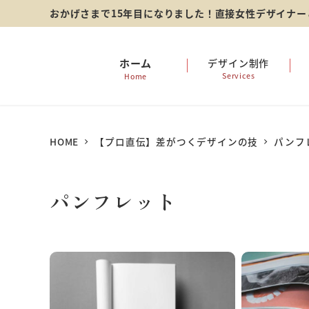
メ
おかげさまで15年目になりました！直接女性デザイナ
イ
ン
ホーム
デザイン制作
Services
Home
コ
ン
テ
HOME
【プロ直伝】差がつくデザインの技
パンフ
ン
ツ
パンフレット
へ
移
動